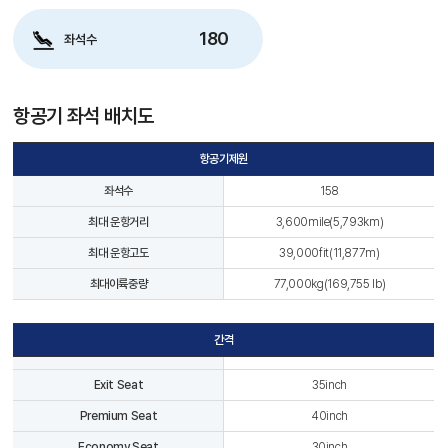
180
좌석수
스카이앙코르항공 예약센터
캄보디아 사무실
+855 23 234 567
항공기 좌석 배치도
태국 사무실
+66 96 220 1658
서울 사무실
+82 2 2088 5232
항공기제원
카카오톡
스카이앙코르항공
좌석수
158
핫라인
+855 9527 9595 (토요일, 일요일)
최대 운항거리
3,600mile(5,793km)
예약발권
krbooking@skyangkorair.com
최대 운항고도
39,000fit(11,877m)
세일즈
zasales@skyangkorair.com
최대이륙중량
77,000kg(169,755 lb)
그룹문의
krgroup@skyangkorair.com
간격
Exit Seat
35inch
Premium Seat
40inch
Economy Seat
30inch