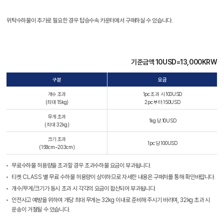
위탁수하물이 추가로 필요한 경우 탑승수속 카운터에서 구매하실 수 있습니다.
기준금액 10USD=13,000KRW
구분
요금
개수 초과
1pc 초과 시 100USD
(최대 15kg)
2pc 부터 150USD
무게 초과
1kg 당 10USD
(최대 32kg)
크기 초과
1pc 당 100USD
(158cm~203cm)
무료수하물 허용량을 초과할 경우 초과수하물 요금이 부과됩니다.
티켓 CLASS 별 무료 수하물 허용량이 상이하므로 자세한 내용은 구매처를 통해 확인바랍니다.
개수/무게/크기가 동시 초과 시 각각의 요금이 합산되어 부과됩니다.
안전사고 예방을 위하여 개당 최대 무게는 32kg 이내로 준비해 주시기 바라며, 32kg 초과 시
운송이 거절될 수 있습니다.