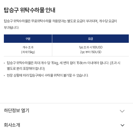
탑승구 위탁수하물 안내
탑승구 위탁수하물은 무료위탁수하물 허용량과는 별도로 요금이 부과되며, 개수당 요금이
스카이앙코르항공 예약센터
부과됩니다.
캄보디아 사무실
+855 23 234 567
구분
요금
태국 사무실
+66 96 220 1658
개수 초과
1pc 초과 시 100USD
서울 사무실
+82 2 2088 5232
(최대 15kg)
2pc 부터 150USD
카카오톡
스카이앙코르항공
탑승구 위탁수하물은 최대 개수 당 15kg, 세 변의 합이 158cm 이내여야 합니다. (초과 시
핫라인
+855 9527 9595 (토요일, 일요일)
별도로 분리 포장해야 합니다)
현장 상황에 따라 탑승구에서 수하물 위탁이 불가할 수 있습니다.
예약발권
krbooking@skyangkorair.com
세일즈
zasales@skyangkorair.com
그룹문의
krgroup@skyangkorair.com
하단정보 열기
회사소개