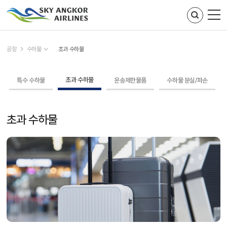
주메뉴 바로가기
컨텐츠 바로가기
공항
수하물
초과 수하물
초과 수하물
특수 수하물
운송제한물품
수하물 분실/파손
초과 수하물