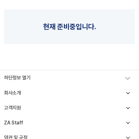
현재 준비중입니다.
스카이앙코르항공 예약센터
하단정보 열기
캄보디아 사무실
+855 23 234 567
회사소개
태국 사무실
+66 96 220 1658
서울 사무실
+82 2 2088 5232
고객지원
카카오톡
스카이앙코르항공
핫라인
+855 9527 9595 (토요일, 일요일)
ZA Staff
예약발권
krbooking@skyangkorair.com
약관 및 규정
세일즈