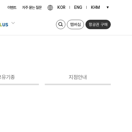
KOR
ENG
KHM
▼
이벤트
자주 묻는 질문
멤버십
항공권 구매
보유기종
지점안내