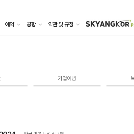
예약
공항
약관 및 규정
말
기업이념
태국 방콕 노선 정규편