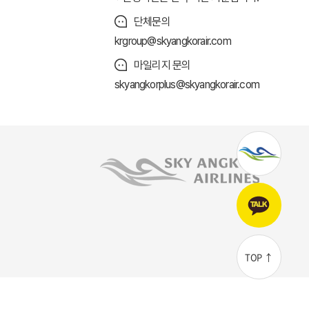
단체문의
krgroup@skyangkorair.com
마일리지 문의
skyangkorplus@skyangkorair.com
TOP ↑