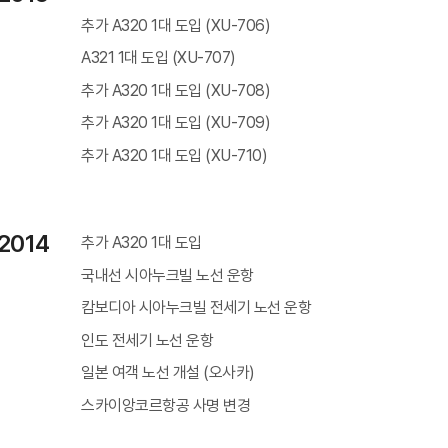
추가 A320 1대 도입 (XU-706)
A321 1대 도입 (XU-707)
추가 A320 1대 도입 (XU-708)
스카이앙코르항공 예약센터
추가 A320 1대 도입 (XU-709)
캄보디아 사무실
태국 사무실
추가 A320 1대 도입 (XU-710)
+855 23 234 567
+66 96 220 1658
서울 사무실
카카오톡
+82 2 2088 5232
스카이앙코르항공
핫라인
2014
추가 A320 1대 도입
+855 9527 9595 (토요일, 일요일)
국내선 시아누크빌 노선 운항
예약발권
캄보디아 시아누크빌 전세기 노선 운항
krbooking@skyangkorair.com
인도 전세기 노선 운항
세일즈
zasales@skyangkorair.com
일본 여객 노선 개설 (오사카)
그룹문의
krgroup@skyangkorair.com
스카이앙코르항공 사명 변경