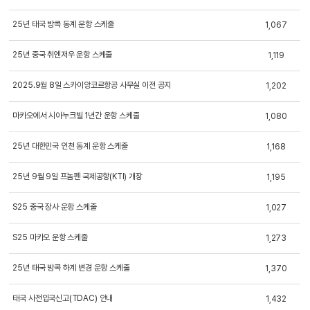
25년 태국 방콕 동계 운항 스케줄
1,067
25년 중국 취엔저우 운항 스케줄
1,119
2025.9월 8일 스카이앙코르항공 사무실 이전 공지
1,202
마카오에서 시아누크빌 1년간 운항 스케줄
1,080
25년 대한민국 인천 동계 운항 스케줄
1,168
25년 9월 9일 프놈펜 국제공항(KTI) 개장
1,195
스카이앙코르항공 예약센터
S25 중국 장사 운항 스케줄
1,027
캄보디아 사무실
+855 23 234 567
S25 마카오 운항 스케줄
1,273
태국 사무실
+66 96 220 1658
서울 사무실
25년 태국 방콕 하계 변경 운항 스케줄
+82 2 2088 5232
1,370
카카오톡
스카이앙코르항공
태국 사전입국신고(TDAC) 안내
1,432
핫라인
+855 9527 9595 (토요일, 일요일)