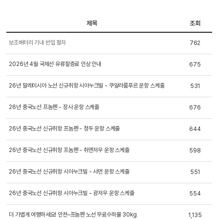
제목
조회
보조배터리 기내 반입 절차
762
2026년 4월 국제선 유류할증료 인상 안내
675
26년 말레이시아 노선 신규취항 시아누크빌 - 쿠알라룸푸르 운항 스케줄
531
26년 중국노선 프놈펜 - 장사 운항 스케줄
676
26년 중국노선 신규취항 프놈펜 - 청두 운항 스케줄
644
26년 중국노선 신규취항 프놈펜 - 취엔저우 운항 스케줄
598
26년 중국노선 신규취항 시아누크빌 - 샤먼 운항 스케줄
551
26년 중국노선 신규취항 시아누크빌 - 광저우 운항 스케줄
554
더 가볍게 여행하세요! 인천–프놈펜 노선 무료수하물 30kg
1,135